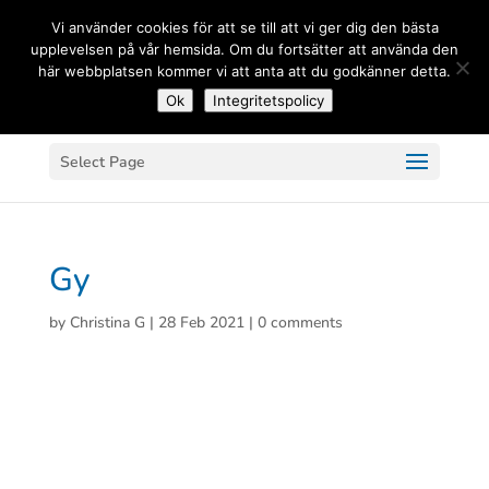
(+33) 06 83 81 84 20
Vi använder cookies för att se till att vi ger dig den bästa
upplevelsen på vår hemsida. Om du fortsätter att använda den
här webbplatsen kommer vi att anta att du godkänner detta.
Ok
Integritetspolicy
Select Page
Gy
by
Christina G
|
28 Feb 2021
|
0 comments