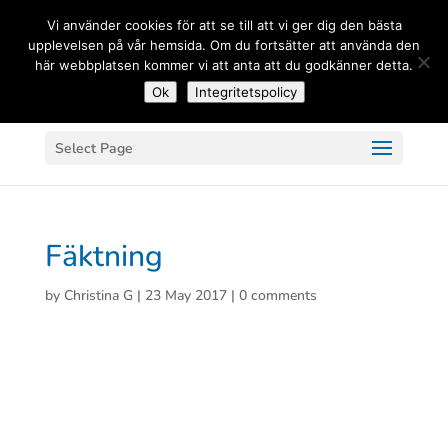
(+33) 06 83 81 84 20
Vi använder cookies för att se till att vi ger dig den bästa
upplevelsen på vår hemsida. Om du fortsätter att använda den
här webbplatsen kommer vi att anta att du godkänner detta.
Ok
Integritetspolicy
Select Page
Fäktning
by
Christina G
|
23 May 2017
|
0 comments