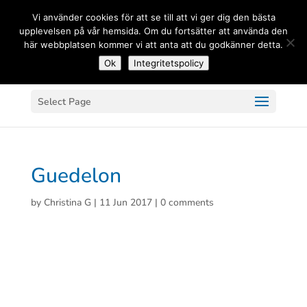
(+33) 06 83 81 84 20
Vi använder cookies för att se till att vi ger dig den bästa
upplevelsen på vår hemsida. Om du fortsätter att använda den
här webbplatsen kommer vi att anta att du godkänner detta.
Ok
Integritetspolicy
Select Page
Guedelon
by
Christina G
|
11 Jun 2017
|
0 comments