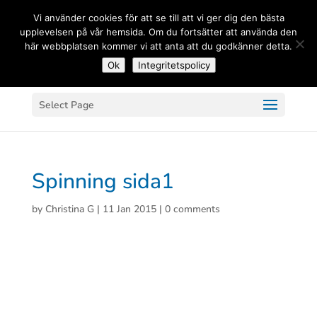
(+33) 06 83 81 84 20
Vi använder cookies för att se till att vi ger dig den bästa
upplevelsen på vår hemsida. Om du fortsätter att använda den
här webbplatsen kommer vi att anta att du godkänner detta.
Ok
Integritetspolicy
Select Page
Spinning sida1
by
Christina G
|
11 Jan 2015
|
0 comments