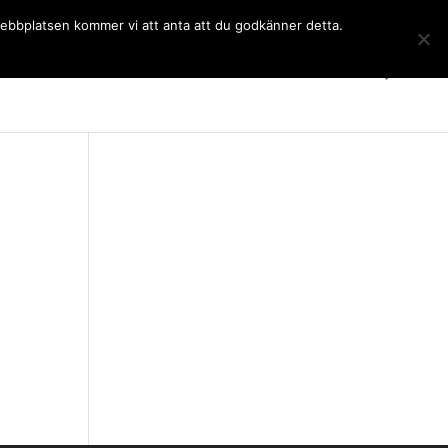
 webbplatsen kommer vi att anta att du godkänner detta.
Gymnasiet
Språkkurser
Kontakt
SchoolSoft