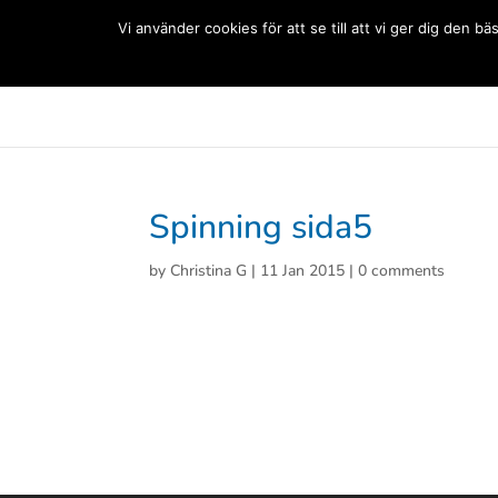
(+33) 06 83 81 84 20
Vi använder cookies för att se till att vi ger dig den
Svenska Skolan Paris
Aktuellt
Förskolan
Grun
Spinning sida5
by
Christina G
|
11 Jan 2015
|
0 comments