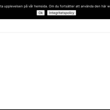
 bästa upplevelsen på vår hemsida. Om du fortsätter att använda den här
Ok
Integritetspolicy
dskolan