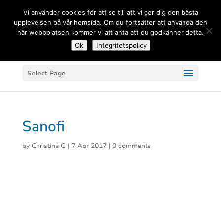
(+33) 06 83 81 84 20
Vi använder cookies för att se till att vi ger dig den bästa
upplevelsen på vår hemsida. Om du fortsätter att använda den
här webbplatsen kommer vi att anta att du godkänner detta.
Ok
Integritetspolicy
Select Page
Sanofi
by
Christina G
|
7 Apr 2017
|
0 comments