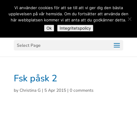
(+33) 06 83 81 84 20
Vi använder cookies för att se till att vi ger dig den bästa
upplevelsen på vår hemsida. Om du fortsätter att använda den
här webbplatsen kommer vi att anta att du godkänner detta.
Ok
Integritetspolicy
Select Page
Fsk påsk 2
by
Christina G
|
5 Apr 2015
|
0 comments