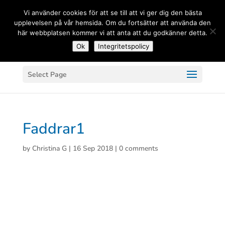
(+33) 06 83 81 84 20
Vi använder cookies för att se till att vi ger dig den bästa
upplevelsen på vår hemsida. Om du fortsätter att använda den
här webbplatsen kommer vi att anta att du godkänner detta.
Ok
Integritetspolicy
Select Page
Faddrar1
by
Christina G
|
16 Sep 2018
|
0 comments