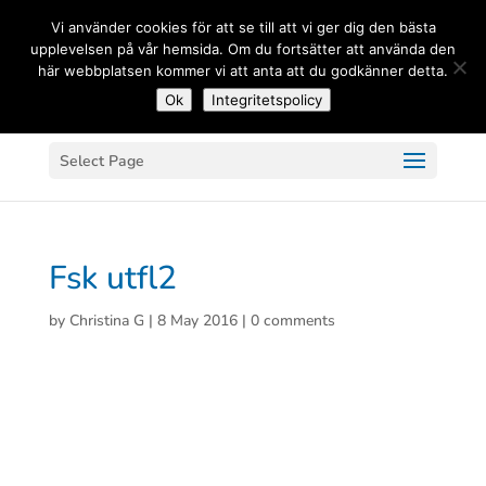
(+33) 06 83 81 84 20
Vi använder cookies för att se till att vi ger dig den bästa
upplevelsen på vår hemsida. Om du fortsätter att använda den
här webbplatsen kommer vi att anta att du godkänner detta.
Ok
Integritetspolicy
Select Page
Fsk utfl2
by
Christina G
|
8 May 2016
|
0 comments