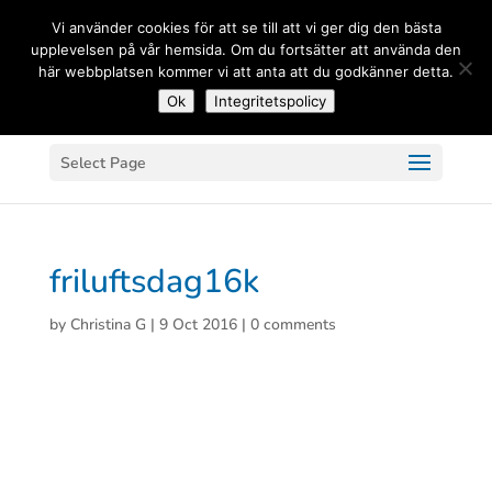
(+33) 06 83 81 84 20
Vi använder cookies för att se till att vi ger dig den bästa
upplevelsen på vår hemsida. Om du fortsätter att använda den
här webbplatsen kommer vi att anta att du godkänner detta.
Ok
Integritetspolicy
Select Page
friluftsdag16k
by
Christina G
|
9 Oct 2016
|
0 comments