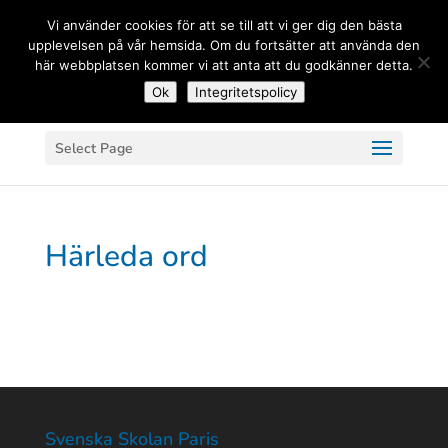
(+33) 06 83 81 84 20
Vi använder cookies för att se till att vi ger dig den bästa
upplevelsen på vår hemsida. Om du fortsätter att använda den
här webbplatsen kommer vi att anta att du godkänner detta.
Ok
Integritetspolicy
Select Page
Härleda ord
Svenska Skolan Paris