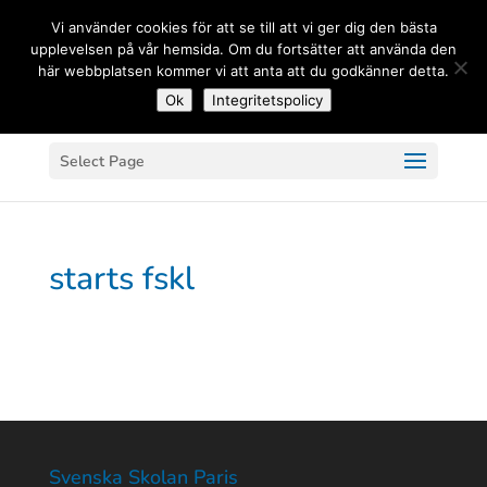
(+33) 06 83 81 84 20
Vi använder cookies för att se till att vi ger dig den bästa
upplevelsen på vår hemsida. Om du fortsätter att använda den
här webbplatsen kommer vi att anta att du godkänner detta.
Ok
Integritetspolicy
Select Page
starts fskl
Svenska Skolan Paris