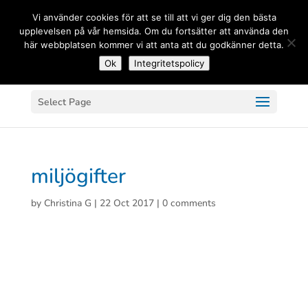
(+33) 06 83 81 84 20
Vi använder cookies för att se till att vi ger dig den bästa
upplevelsen på vår hemsida. Om du fortsätter att använda den
här webbplatsen kommer vi att anta att du godkänner detta.
Ok
Integritetspolicy
Select Page
miljögifter
by
Christina G
|
22 Oct 2017
|
0 comments