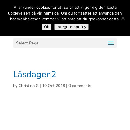
(+33) 06 83 81 84 20
Vi använder cookies för att se till att vi ger dig den bästa
upplevelsen på vår hemsida. Om du fortsätter att använda den
här webbplatsen kommer vi att anta att du godkänner detta.
Ok
Integritetspolicy
Select Page
Läsdagen2
by
Christina G
|
10 Oct 2018
|
0 comments