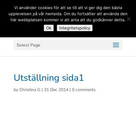
(+33) 06 83 81 84 20
Vi använder cookies för att se till att vi ger dig den bästa
upplevelsen på vår hemsida. Om du fortsätter att använda den
här webbplatsen kommer vi att anta att du godkänner detta.
Ok
Integritetspolicy
Select Page
Utställning sida1
by
Christina G
|
31 Dec 2014
|
0 comments