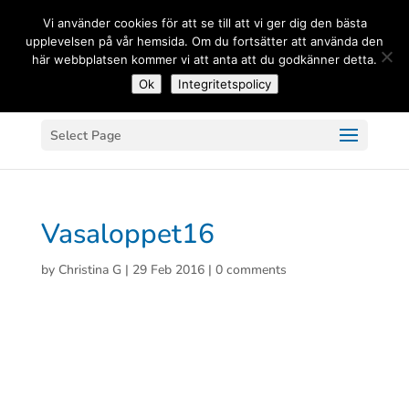
(+33) 06 83 81 84 20
Vi använder cookies för att se till att vi ger dig den bästa
upplevelsen på vår hemsida. Om du fortsätter att använda den
här webbplatsen kommer vi att anta att du godkänner detta.
Ok
Integritetspolicy
Select Page
Vasaloppet16
by
Christina G
|
29 Feb 2016
|
0 comments