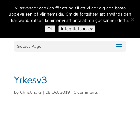
(+33) 06 83 81 84 20
Vi använder cookies för att se till att vi ger dig den bästa
upplevelsen på vår hemsida. Om du fortsätter att använda den
här webbplatsen kommer vi att anta att du godkänner detta.
Ok
Integritetspolicy
Select Page
Yrkesv3
by
Christina G
|
25 Oct 2019
|
0 comments