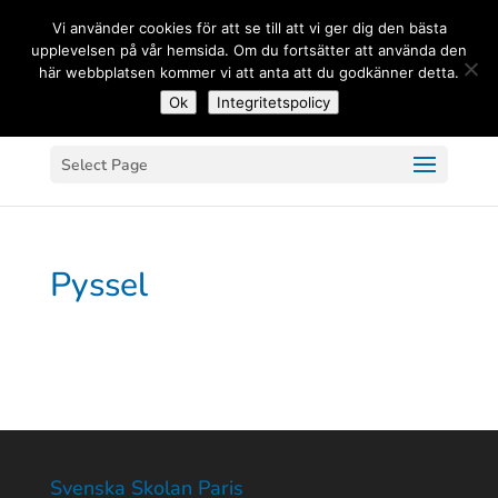
(+33) 06 83 81 84 20
Vi använder cookies för att se till att vi ger dig den bästa
upplevelsen på vår hemsida. Om du fortsätter att använda den
här webbplatsen kommer vi att anta att du godkänner detta.
Ok
Integritetspolicy
Select Page
Pyssel
Svenska Skolan Paris