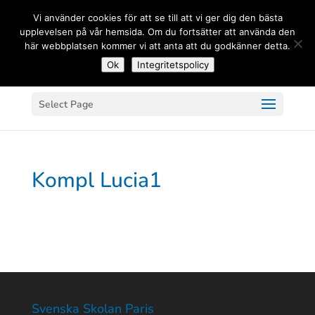
(+33) 06 83 81 84 20
Vi använder cookies för att se till att vi ger dig den bästa
upplevelsen på vår hemsida. Om du fortsätter att använda den
här webbplatsen kommer vi att anta att du godkänner detta.
Ok
Integritetspolicy
Select Page
Kompl Lucia1
Svenska Skolan Paris