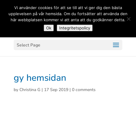
(+33) 06 83 81 84 20
Vi använder cookies för att se till att vi ger dig den bästa
upplevelsen på vår hemsida. Om du fortsätter att använda den
här webbplatsen kommer vi att anta att du godkänner detta.
Ok
Integritetspolicy
Select Page
gy hemsidan
by
Christina G
|
17 Sep 2019
|
0 comments