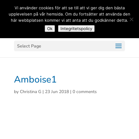
(+33) 06 83 81 84 20
Vi använder cookies för att se till att vi ger dig den bästa
upplevelsen på vår hemsida. Om du fortsätter att använda den
här webbplatsen kommer vi att anta att du godkänner detta.
Ok
Integritetspolicy
Select Page
Amboise1
by
Christina G
|
23 Jun 2018
|
0 comments