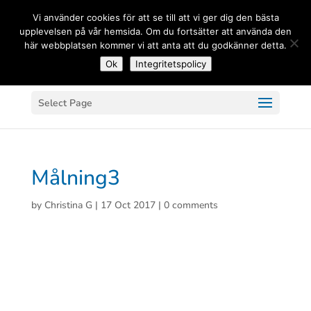
(+33) 06 83 81 84 20
Vi använder cookies för att se till att vi ger dig den bästa
upplevelsen på vår hemsida. Om du fortsätter att använda den
här webbplatsen kommer vi att anta att du godkänner detta.
Ok
Integritetspolicy
Select Page
Målning3
by
Christina G
|
17 Oct 2017
|
0 comments