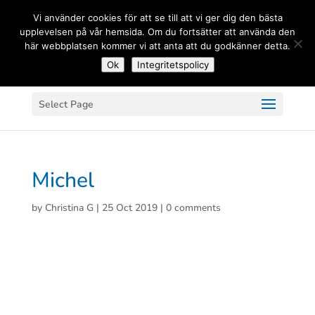
(+33) 06 83 81 84 20
Vi använder cookies för att se till att vi ger dig den bästa
upplevelsen på vår hemsida. Om du fortsätter att använda den
här webbplatsen kommer vi att anta att du godkänner detta.
Ok
Integritetspolicy
Select Page
Michel
by
Christina G
|
25 Oct 2019
|
0 comments