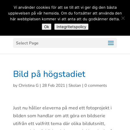
(+33) 06 83 81 84 20
Vi använder cookies för att se till att vi ger dig den bästa
upplevelsen på vår hemsida. Om du fortsätter att använda den
här webbplatsen kommer vi att anta att du godkänner detta.
Ok
Integritetspolicy
Select Page
Bild på högstadiet
by
Christina G
|
28 Feb 2021
|
Skolan
|
0 comments
Just nu håller eleverna på med ett fotoprojekt i
bilden som handlar om att göra en bildserie
utifrån ett valfritt tema där olika bildutsnitt,