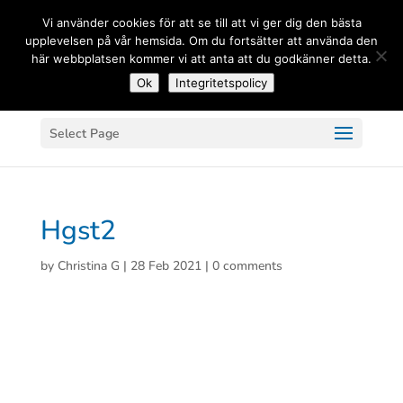
(+33) 06 83 81 84 20
Vi använder cookies för att se till att vi ger dig den bästa
upplevelsen på vår hemsida. Om du fortsätter att använda den
här webbplatsen kommer vi att anta att du godkänner detta.
Ok
Integritetspolicy
Select Page
Hgst2
by
Christina G
|
28 Feb 2021
|
0 comments