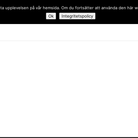
 bästa upplevelsen på vår hemsida. Om du fortsätter att använda den här
Ok
Integritetspolicy
dskolan