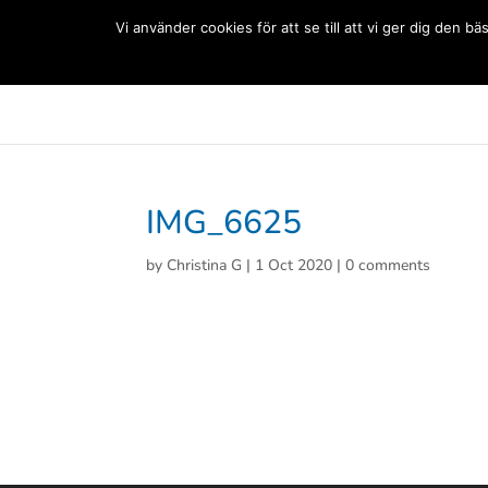
(+33) 06 83 81 84 20
Vi använder cookies för att se till att vi ger dig den
Svenska Skolan Paris
Aktuellt
Förskolan
Grun
IMG_6625
by
Christina G
|
1 Oct 2020
|
0 comments