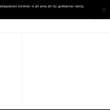
 webbplatsen kommer vi att anta att du godkänner detta.
Gymnasiet
Språkkurser
Kontakt
SchoolSoft