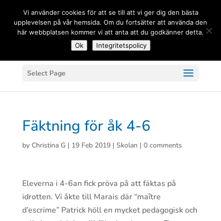
(+33) 06 83 81 84 20
Vi använder cookies för att se till att vi ger dig den bästa
upplevelsen på vår hemsida. Om du fortsätter att använda den
här webbplatsen kommer vi att anta att du godkänner detta.
Ok
Integritetspolicy
Select Page
Fäktning för åk 4-6
by
Christina G
|
19 Feb 2019
|
Skolan
|
0 comments
Eleverna i 4-6an fick pröva på att fäktas på
idrotten. Vi åkte till Marais där “maître
d’escrime” Patrick höll en mycket pedagogisk och