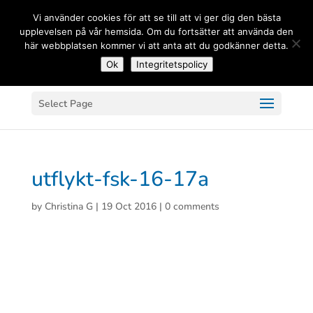
(+33) 06 83 81 84 20
Vi använder cookies för att se till att vi ger dig den bästa
upplevelsen på vår hemsida. Om du fortsätter att använda den
här webbplatsen kommer vi att anta att du godkänner detta.
Ok
Integritetspolicy
Select Page
utflykt-fsk-16-17a
by
Christina G
|
19 Oct 2016
|
0 comments