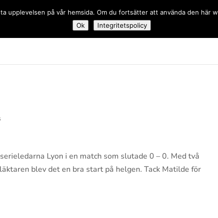
 bästa upplevelsen på vår hemsida. Om du fortsätter att använda den här
Ok
Integritetspolicy
dskolan
s
serieledarna Lyon i en match som slutade 0 – 0. Med två
äktaren blev det en bra start på helgen. Tack Matilde för