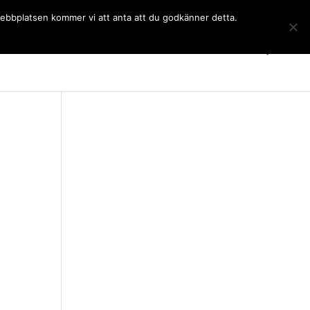
 webbplatsen kommer vi att anta att du godkänner detta.
Gymnasiet
Språkkurser
Kontakt
SchoolSoft