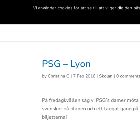
(+33) 06 83 81 84 20
Vi använder cookies för att se till att vi ger dig den
Svenska Skolan Paris
Aktuellt
Förskolan
Grun
PSG – Lyon
by
Christina G
|
7 Feb 2016
|
Skolan
|
0 comment
På fredagkvällen såg vi PSG’s damer möta 
svenskor på planen och ett taggat gäng på l
biljetterna!