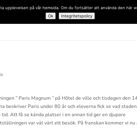
 bästa upplevelsen på vår hemsida. Om du fortsätter att använda den här
Ok
Integritetspolicy
dskolan
ts
lningen ” Paris Magnum ” på Hôtel de ville och tisdagen den 1
a beskriver Paris under 80 år och eleverna fick se vad staden
id. Att få se kända platser i en annan tid ger en djupare
tställningen var väl värt ett besök. På franskan kommer vi nu 