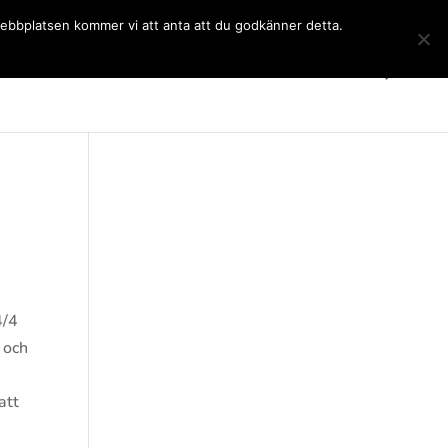
 webbplatsen kommer vi att anta att du godkänner detta.
Gymnasiet
Språkkurser
Kontakt
SchoolSoft
4/4
 och
att