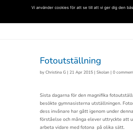
(+33) 06 83 81 84 20
Vi använder cookies för att se till att vi ger dig den
Svenska Skolan Paris
Aktuellt
Förskolan
Grun
Fotoutställning
by
Christina G
|
21 Apr 2015
|
Skolan
|
0 commen
Sista dagarna för den magnifika fotoutstäl
besökte gymnasisterna utställningen. Foton
dess invånare har gått igenom under denna t
förståelse och många elever uttryckte att u
arbeta vidare med fotona på olika sätt.