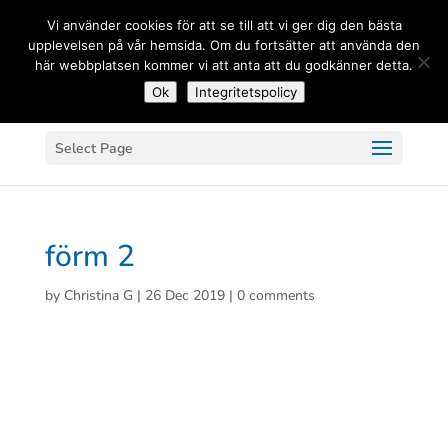
(+33) 06 83 81 84 20
Vi använder cookies för att se till att vi ger dig den bästa
upplevelsen på vår hemsida. Om du fortsätter att använda den
här webbplatsen kommer vi att anta att du godkänner detta.
Ok
Integritetspolicy
Select Page
förm 2
by
Christina G
|
26 Dec 2019
|
0 comments