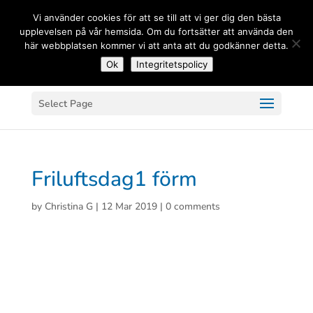
(+33) 06 83 81 84 20
Vi använder cookies för att se till att vi ger dig den bästa
upplevelsen på vår hemsida. Om du fortsätter att använda den
här webbplatsen kommer vi att anta att du godkänner detta.
Ok
Integritetspolicy
Select Page
Friluftsdag1 förm
by
Christina G
|
12 Mar 2019
|
0 comments