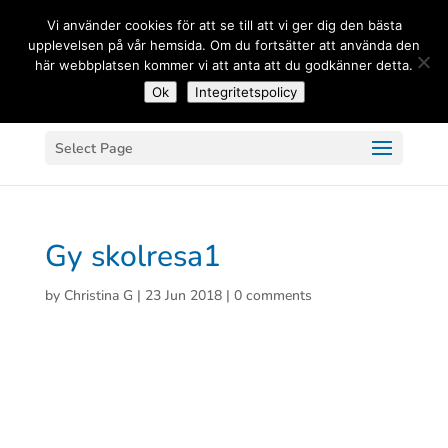
(+33) 06 83 81 84 20
Vi använder cookies för att se till att vi ger dig den bästa
upplevelsen på vår hemsida. Om du fortsätter att använda den
här webbplatsen kommer vi att anta att du godkänner detta.
Ok
Integritetspolicy
Select Page
Gy skolresa1
by
Christina G
|
23 Jun 2018
|
0 comments