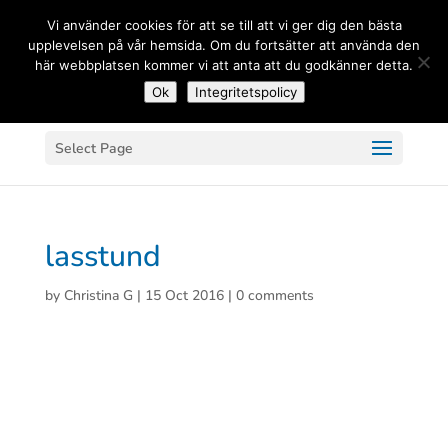
(+33) 06 83 81 84 20
Vi använder cookies för att se till att vi ger dig den bästa
upplevelsen på vår hemsida. Om du fortsätter att använda den
här webbplatsen kommer vi att anta att du godkänner detta.
Ok
Integritetspolicy
Select Page
lasstund
by
Christina G
|
15 Oct 2016
|
0 comments