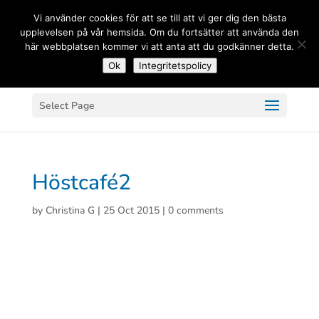
(+33) 06 83 81 84 20
Vi använder cookies för att se till att vi ger dig den bästa
upplevelsen på vår hemsida. Om du fortsätter att använda den
här webbplatsen kommer vi att anta att du godkänner detta.
Ok
Integritetspolicy
Select Page
Höstcafé2
by
Christina G
|
25 Oct 2015
|
0 comments