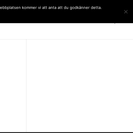
 webbplatsen kommer vi att anta att du godkänner detta.
Gymnasiet
Språkkurser
Kontakt
SchoolSoft