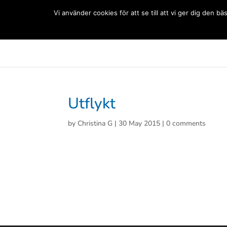
(+33) 06 83 81 84 20
Vi använder cookies för att se till att vi ger dig den
Svenska Skolan Paris
Aktuellt
Förskolan
Grun
Utflykt
by
Christina G
|
30 May 2015
|
0 comments