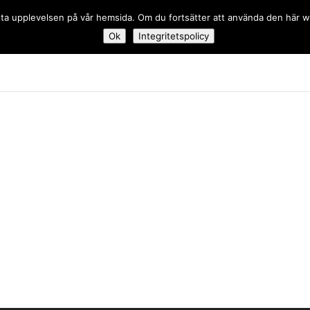
 bästa upplevelsen på vår hemsida. Om du fortsätter att använda den här
Ok
Integritetspolicy
dskolan