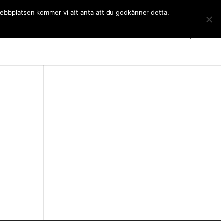
 webbplatsen kommer vi att anta att du godkänner detta.
Gymnasiet
Språkkurser
Kontakt
SchoolSoft