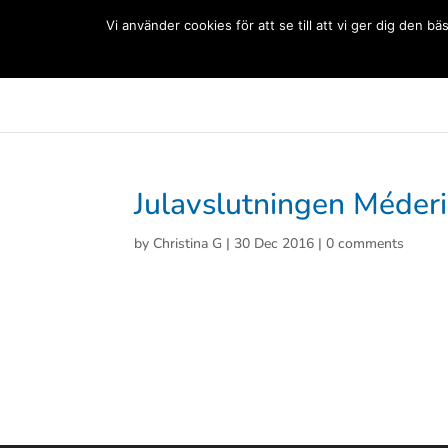
(+33) 06 83 81 84 20
Vi använder cookies för att se till att vi ger dig den
Svenska Skolan Paris
Aktuellt
Förskolan
Grun
Julavslutningen Méder
by
Christina G
|
30 Dec 2016
|
0 comments