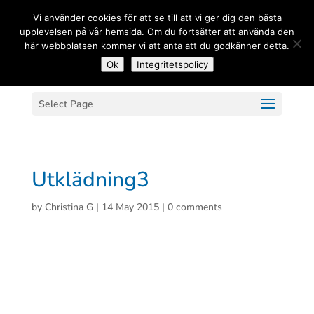
(+33) 06 83 81 84 20
Vi använder cookies för att se till att vi ger dig den bästa
upplevelsen på vår hemsida. Om du fortsätter att använda den
här webbplatsen kommer vi att anta att du godkänner detta.
Ok
Integritetspolicy
Select Page
Utklädning3
by
Christina G
|
14 May 2015
|
0 comments