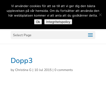
(+33) 06 83 81 84 20
Vi använder cookies för att se till att vi ger dig den bästa
upplevelsen på vår hemsida. Om du fortsätter att använda den
här webbplatsen kommer vi att anta att du godkänner detta.
Ok
Integritetspolicy
Select Page
Dopp3
by
Christina G
|
10 Jul 2015
|
0 comments