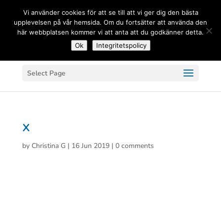
(+33) 06 83 81 84 20
Vi använder cookies för att se till att vi ger dig den bästa
upplevelsen på vår hemsida. Om du fortsätter att använda den
här webbplatsen kommer vi att anta att du godkänner detta.
Ok
Integritetspolicy
Select Page
x
by
Christina G
|
16 Jun 2019
|
0 comments