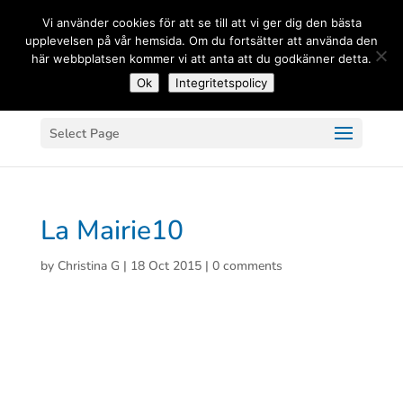
(+33) 06 83 81 84 20
Vi använder cookies för att se till att vi ger dig den bästa
upplevelsen på vår hemsida. Om du fortsätter att använda den
här webbplatsen kommer vi att anta att du godkänner detta.
Ok
Integritetspolicy
Select Page
La Mairie10
by
Christina G
|
18 Oct 2015
|
0 comments