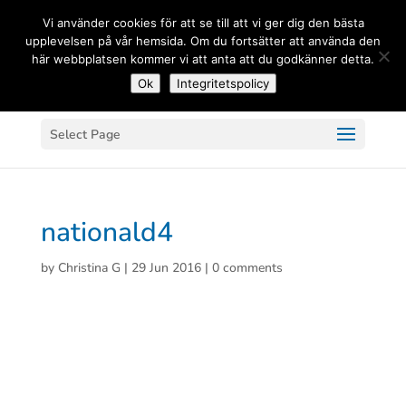
(+33) 06 83 81 84 20
Vi använder cookies för att se till att vi ger dig den bästa
upplevelsen på vår hemsida. Om du fortsätter att använda den
här webbplatsen kommer vi att anta att du godkänner detta.
Ok
Integritetspolicy
Select Page
nationald4
by
Christina G
|
29 Jun 2016
|
0 comments