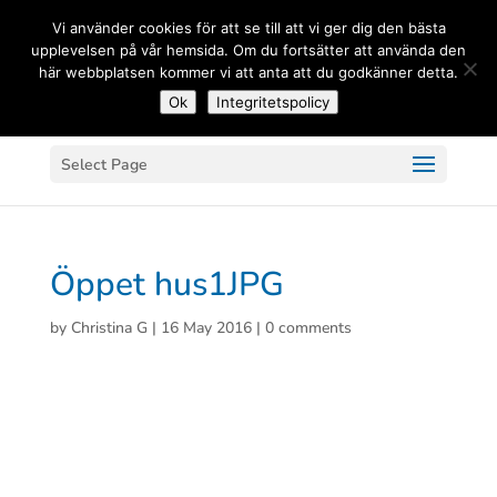
(+33) 06 83 81 84 20
Vi använder cookies för att se till att vi ger dig den bästa
upplevelsen på vår hemsida. Om du fortsätter att använda den
här webbplatsen kommer vi att anta att du godkänner detta.
Ok
Integritetspolicy
Select Page
Öppet hus1JPG
by
Christina G
|
16 May 2016
|
0 comments