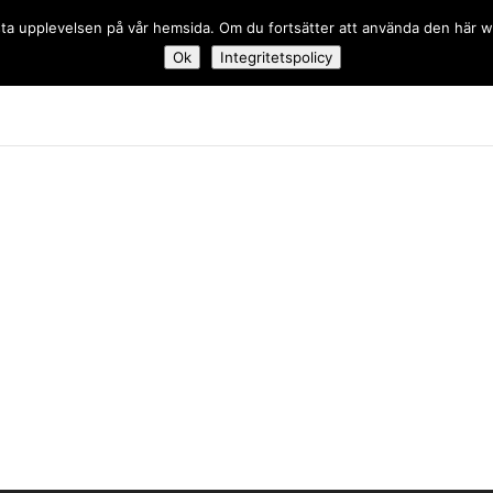
 bästa upplevelsen på vår hemsida. Om du fortsätter att använda den här
Ok
Integritetspolicy
dskolan