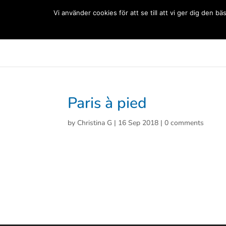
(+33) 06 83 81 84 20
Vi använder cookies för att se till att vi ger dig den
Svenska Skolan Paris
Aktuellt
Förskolan
Grun
Paris à pied
by
Christina G
|
16 Sep 2018
|
0 comments