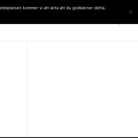
 webbplatsen kommer vi att anta att du godkänner detta.
Gymnasiet
Språkkurser
Kontakt
SchoolSoft