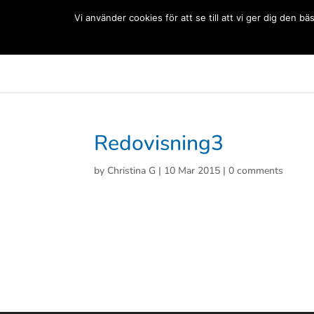
(+33) 06 83 81 84 20
Vi använder cookies för att se till att vi ger dig den
Svenska Skolan Paris
Aktuellt
Förskolan
Grun
Redovisning3
by
Christina G
|
10 Mar 2015
|
0 comments