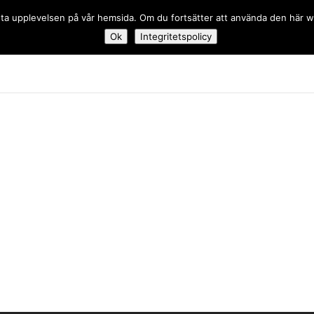
 bästa upplevelsen på vår hemsida. Om du fortsätter att använda den här
Ok
Integritetspolicy
dskolan