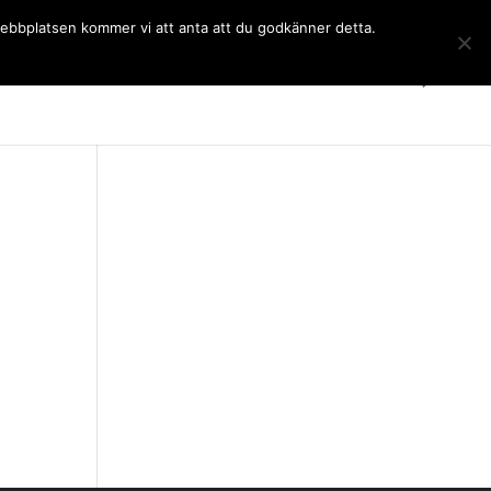
 webbplatsen kommer vi att anta att du godkänner detta.
Gymnasiet
Språkkurser
Kontakt
SchoolSoft