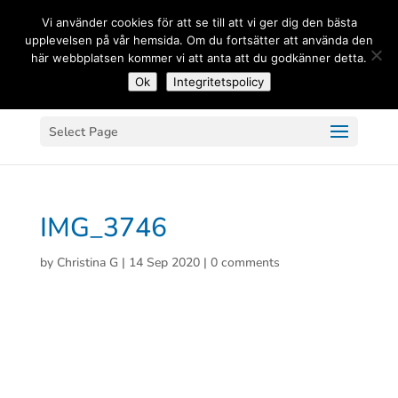
(+33) 06 83 81 84 20
Vi använder cookies för att se till att vi ger dig den bästa
upplevelsen på vår hemsida. Om du fortsätter att använda den
här webbplatsen kommer vi att anta att du godkänner detta.
Ok
Integritetspolicy
Select Page
IMG_3746
by
Christina G
|
14 Sep 2020
|
0 comments