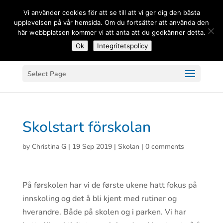
(+33) 06 83 81 84 20
Vi använder cookies för att se till att vi ger dig den bästa
upplevelsen på vår hemsida. Om du fortsätter att använda den
här webbplatsen kommer vi att anta att du godkänner detta.
Ok
Integritetspolicy
Select Page
Skolstart förskolan
by
Christina G
|
19 Sep 2019
|
Skolan
|
0 comments
På førskolen har vi de første ukene hatt fokus på
innskoling og det å bli kjent med rutiner og
hverandre. Både på skolen og i parken. Vi har