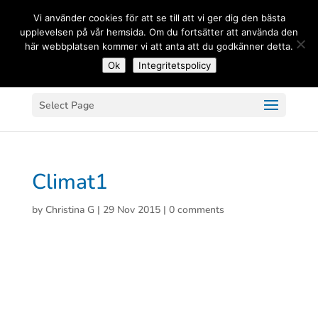
(+33) 06 83 81 84 20
Vi använder cookies för att se till att vi ger dig den bästa
upplevelsen på vår hemsida. Om du fortsätter att använda den
här webbplatsen kommer vi att anta att du godkänner detta.
Ok
Integritetspolicy
Select Page
Climat1
by
Christina G
|
29 Nov 2015
|
0 comments