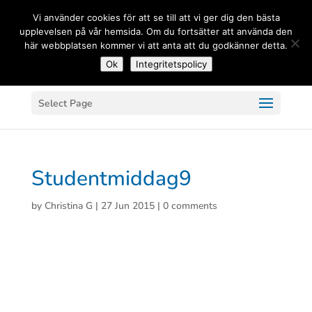
(+33) 06 83 81 84 20
Vi använder cookies för att se till att vi ger dig den bästa
upplevelsen på vår hemsida. Om du fortsätter att använda den
här webbplatsen kommer vi att anta att du godkänner detta.
Ok
Integritetspolicy
Select Page
Studentmiddag9
by
Christina G
|
27 Jun 2015
|
0 comments