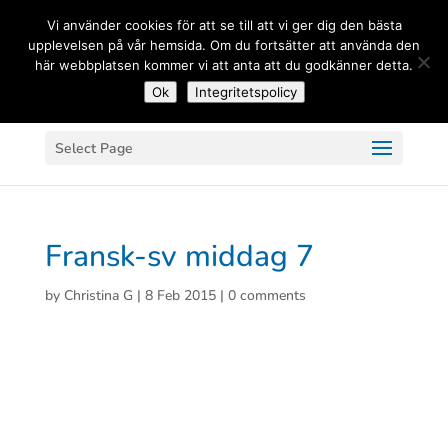
(+33) 06 83 81 84 20
Vi använder cookies för att se till att vi ger dig den bästa
upplevelsen på vår hemsida. Om du fortsätter att använda den
här webbplatsen kommer vi att anta att du godkänner detta.
Ok
Integritetspolicy
Select Page
Fransk-sv middag 7
by
Christina G
|
8 Feb 2015
|
0 comments